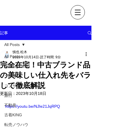
OEM 古着販売で自由なLIFE
松木慎也ブログ
記事
All Posts
慎也 松木
All Posts
2023年10月14日
読了時間: 9分
完全在宅！中古ブランド品
AmazonOEM
の美味しい仕入れ先をバラ
グルメ
して徹底解説
コンサルティング
更新日：
2023年10月18日
旅行
不動産
https://youtu.be/NJIe21JqRPQ
古着KING
転売ノウハウ