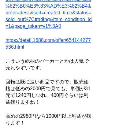
%82%B0%E3%83%AD%E3%82%B4&
order=desc&sort=created_time&status=
sold_out%7Ctrading&item_condition_id
=1&page_token=v1%3A0
https://detail.1688.com/offer/654144277
536.html
こういう総柄のパーカーとかは人気で
売れやすいです。
回転は既に速い商品ですので、販売価
格は低めの2000円で見ても、単価が31
元で1240円しいれ、400円ぐらいは利
益残りますね！
高めの2980円なら1000円以上利益が残
ります！