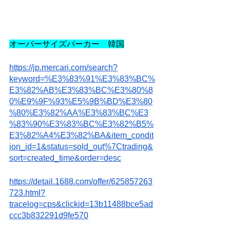
オーバーサイズパーカー　韓国
https://jp.mercari.com/search?
keyword=%E3%83%91%E3%83%BC%
E3%82%AB%E3%83%BC%E3%80%8
0%E9%9F%93%E5%9B%BD%E3%80
%80%E3%82%AA%E3%83%BC%E3
%83%90%E3%83%BC%E3%82%B5%
E3%82%A4%E3%82%BA&item_condit
ion_id=1&status=sold_out%7Ctrading&
sort=created_time&order=desc
https://detail.1688.com/offer/625857263
723.html?
tracelog=cps&clickid=13b11488bce5ad
ccc3b832291d9fe570