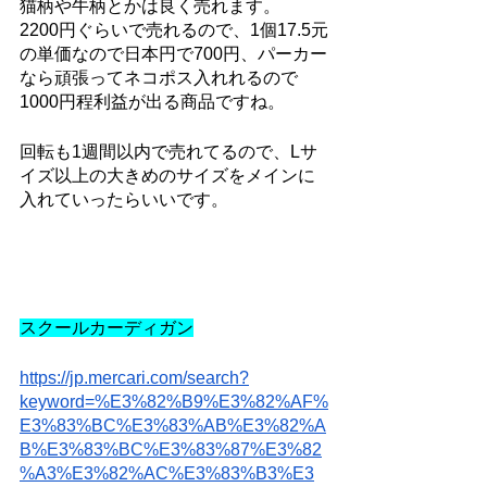
猫柄や牛柄とかは良く売れます。
2200円ぐらいで売れるので、1個17.5元
の単価なので日本円で700円、パーカー
なら頑張ってネコポス入れれるので
1000円程利益が出る商品ですね。
回転も1週間以内で売れてるので、Lサ
イズ以上の大きめのサイズをメインに
入れていったらいいです。
スクールカーディガン
https://jp.mercari.com/search?
keyword=%E3%82%B9%E3%82%AF%
E3%83%BC%E3%83%AB%E3%82%A
B%E3%83%BC%E3%83%87%E3%82
%A3%E3%82%AC%E3%83%B3%E3