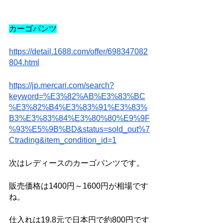
カーゴパンツ
https://detail.1688.com/offer/698347082
804.html
https://jp.mercari.com/search?
keyword=%E3%82%AB%E3%83%BC
%E3%82%B4%E3%83%91%E3%83%
B3%E3%83%84%E3%80%80%E9%9F
%93%E5%9B%BD&status=sold_out%7
Ctrading&item_condition_id=1
次はレディースのカーゴパンツです。
販売価格は1400円～1600円が相場です
ね。
仕入れは19.8元で日本円で約800円です