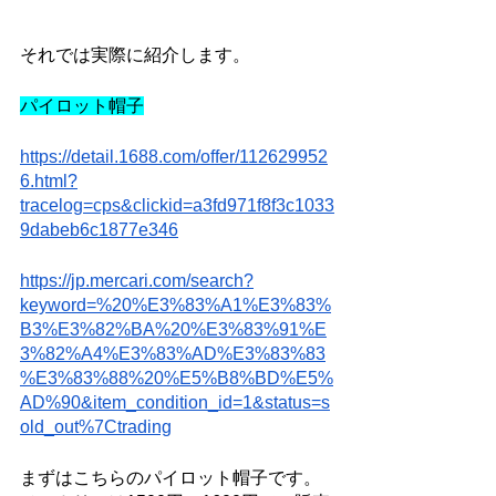
それでは実際に紹介します。
パイロット帽子
https://detail.1688.com/offer/112629952
6.html?
tracelog=cps&clickid=a3fd971f8f3c1033
9dabeb6c1877e346
https://jp.mercari.com/search?
keyword=%20%E3%83%A1%E3%83%
B3%E3%82%BA%20%E3%83%91%E
3%82%A4%E3%83%AD%E3%83%83
%E3%83%88%20%E5%B8%BD%E5%
AD%90&item_condition_id=1&status=s
old_out%7Ctrading
まずはこちらのパイロット帽子です。