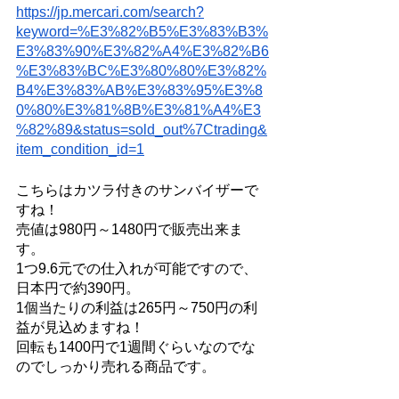
https://jp.mercari.com/search?
keyword=%E3%82%B5%E3%83%B3%
E3%83%90%E3%82%A4%E3%82%B6
%E3%83%BC%E3%80%80%E3%82%
B4%E3%83%AB%E3%83%95%E3%8
0%80%E3%81%8B%E3%81%A4%E3
%82%89&status=sold_out%7Ctrading&
item_condition_id=1
こちらはカツラ付きのサンバイザーで
すね！
売値は980円～1480円で販売出来ま
す。
1つ9.6元での仕入れが可能ですので、
日本円で約390円。
1個当たりの利益は265円～750円の利
益が見込めますね！
回転も1400円で1週間ぐらいなのでな
のでしっかり売れる商品です。