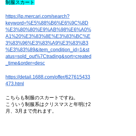
制服スカート
https://jp.mercari.com/search?
keyword=%E5%88%B6%E6%9C%8D
%E3%80%80%E9%AB%98%E6%A0%
A1%20%E3%83%8E%E3%83%BC%E
3%83%96%E3%83%A9%E3%83%B3
%E3%83%89&item_condition_id=1&st
atus=sold_out%7Ctrading&sort=created
_time&order=desc
https://detail.1688.com/offer/627615433
473.html
こちらも制服のスカートですね。
こういう制服系はクリスマスと年明け2
月、3月まで売れます。
1500円平均で売れますが大きいサイズ
の方が高いですね。