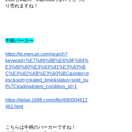
り売れますね！
牛柄パーカー
https://jp.mercari.com/search?
keyword=%E7%89%9B%E6%9F%84%
E3%80%80%E3%83%91%E3%83%B
C%E3%82%AB%E3%83%BC&order=d
esc&sort=created_time&status=sold_ou
t%7Ctrading&item_condition_id=1
https://detail.1688.com/offer/680004612
461.html
こちらは牛柄のパーカーですね！