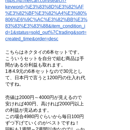
https://jp.mercari.com/search?
keyword=%E3%83%8D%E3%82%AF
%E3%82%BF%E3%82%A4%E3%80%
806%E6%9C%AC%E3%82%BB%E3%
83%83%E3%83%88&item_condition_i
d=1&status=sold_out%7Ctrading&sort=
created_time&order=desc
こちらはネクタイの6本セットです。
こういうセットを自分で組む商品は手
間がある分利益も取れます。
1本4.9元の6本セットなので30元とし
て、日本円で言うと1200円の仕入れ代
ですね。
売値は2000円～4000円が見えるので
安ければ400円、高ければ2000円以上
の利益が見込めます。
この場合4980円ぐらいから毎日100円
ずつ下げていくのがベストですね！
回転も1週間～2週間以内なのでしっか