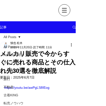
OEM 古着販売で自由なLIFE
松木慎也ブログ
記事
All Posts
慎也 松木
All Posts
2023年11月20日
読了時間: 11分
メルカリ販売で今からす
AmazonOEM
ぐに売れる商品とその仕入
グルメ
れ先30選を徹底解説
コンサルティング
更新日：
2025年6月7日
旅行
不動産
https://youtu.be/awPgLS8IEog
古着KING
転売ノウハウ