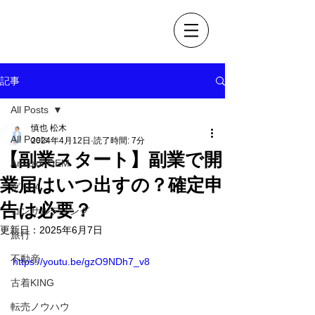
OEM 古着販売で自由なLIFE
松木慎也ブログ
記事
All Posts
慎也 松木
All Posts
2024年4月12日
読了時間: 7分
【副業スタート】副業で開
AmazonOEM
業届はいつ出すの？確定申
グルメ
告は必要？
コンサルティング
更新日：
2025年6月7日
旅行
不動産
https://youtu.be/gzO9NDh7_v8
古着KING
転売ノウハウ